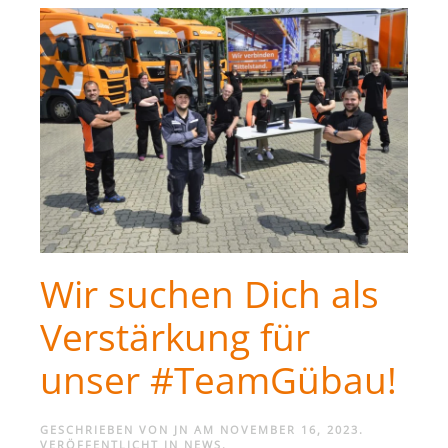
Wir suchen Dich als
Verstärkung für
unser #TeamGübau!
GESCHRIEBEN VON
JN
AM
NOVEMBER 16, 2023
.
VERÖFFENTLICHT IN
NEWS
.